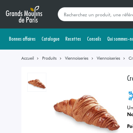
Bonnes affaires
Catalogue
Recettes
Conseils
Qui sommes-no
Accueil
Produits
Viennoiseries
Viennoiseries
Cr
Cr
Un
No
Po