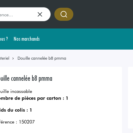
us ?
Nos marchands
teriel
Douille cannelée b8 pmma
uille cannelée b8 pmma
uille incassable
mbre de pièces par carton :
1
ids du colis :
1
férence :
150207