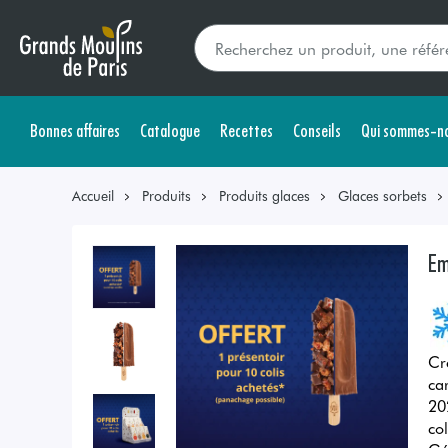
Bonnes affaires
Catalogue
Recettes
Conseils
Qui sommes-no
Accueil
Produits
Produits glaces
Glaces sorbets
Em
Cr
ca
20
co