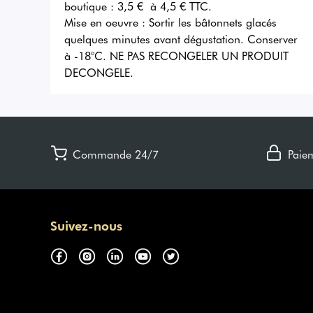
boutique : 3,5 €  à 4,5 € TTC.
Mise en oeuvre :
Sortir les bâtonnets glacés
quelques minutes avant dégustation. Conserver
à -18°C. NE PAS RECONGELER UN PRODUIT
DECONGELE.
Commande 24/7
Paie
Suivez-nous