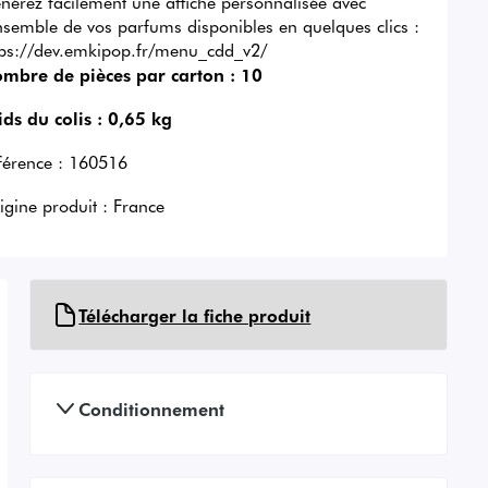
nérez facilement une affiche personnalisée avec
ensemble de vos parfums disponibles en quelques clics :
tps://dev.emkipop.fr/menu_cdd_v2/
mbre de pièces par carton :
10
ids du colis :
0,65 kg
férence :
160516
igine produit :
France
Télécharger la fiche produit
Conditionnement