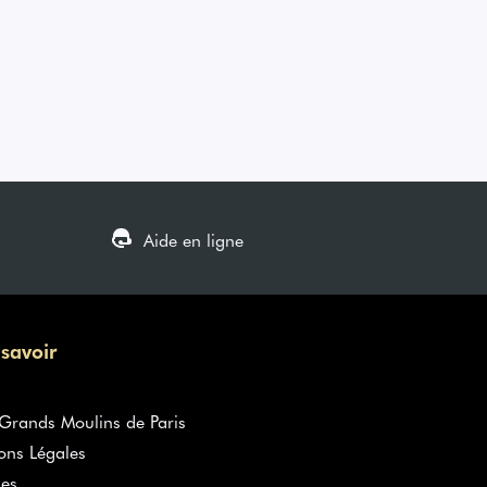
Aide en ligne
 savoir
rands Moulins de Paris
ons Légales
es