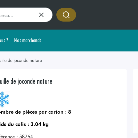
us ?
Nos marchands
uille de joconde nature
uille de joconde nature
mbre de pièces par carton :
8
ids du colis :
3.04 kg
férence :
S8764