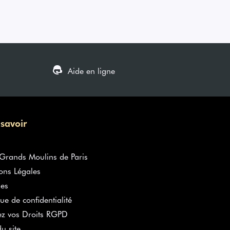
Aide en ligne
 savoir
rands Moulins de Paris
ons Légales
es
que de confidentialité
ez vos Droits RGPD
u site