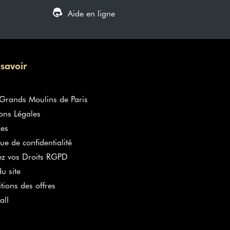
Aide en ligne
 savoir
rands Moulins de Paris
ons Légales
es
que de confidentialité
ez vos Droits RGPD
u site
tions des offres
all