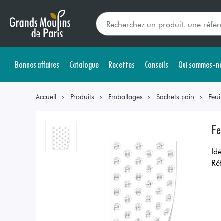
Bonnes affaires
Catalogue
Recettes
Conseils
Qui sommes-no
Accueil
Produits
Emballages
Sachets pain
Feui
Fe
Id
Ré