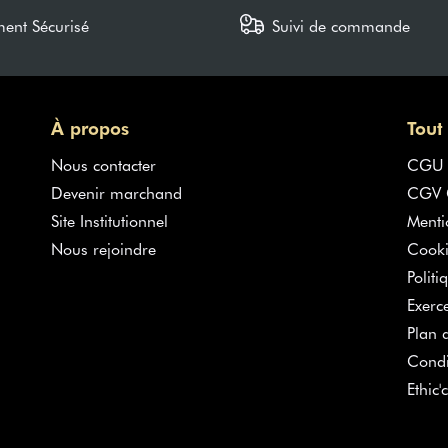
ment Sécurisé
Suivi de commande
À propos
Tout
Nous contacter
CGU
Devenir marchand
CGV G
Site Institutionnel
Menti
Nous rejoindre
Cooki
Politi
Exerc
Plan d
Condi
Ethic'c