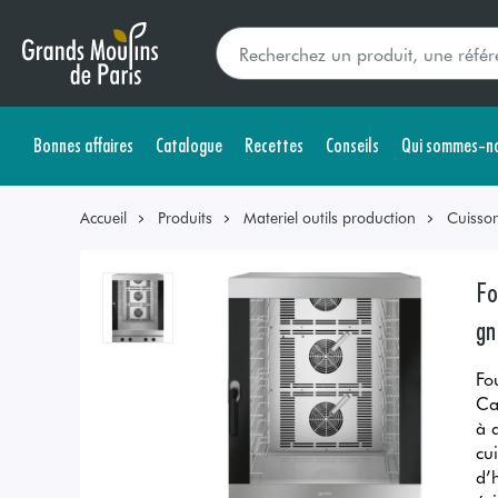
Bonnes affaires
Catalogue
Recettes
Conseils
Qui sommes-no
Accueil
Produits
Materiel outils production
Cuisso
Fo
gn
Fo
Ca
à 
cu
d’