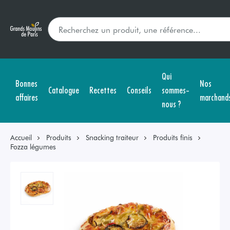
Qui
Bonnes
Nos
Catalogue
Recettes
Conseils
sommes-
affaires
marchand
nous ?
Accueil
Produits
Snacking traiteur
Produits finis
Fozza légumes