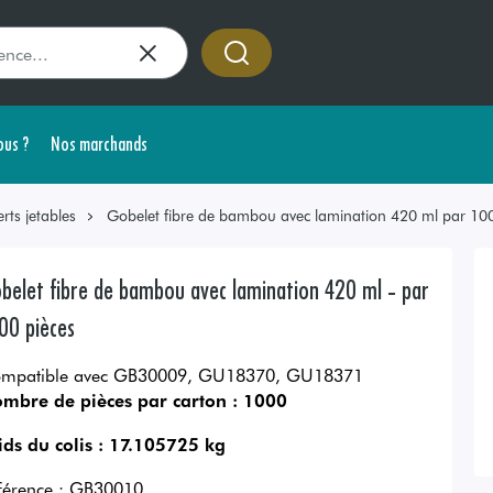
us ?
Nos marchands
rts jetables
Gobelet fibre de bambou avec lamination 420 ml par 100
belet fibre de bambou avec lamination 420 ml - par
00 pièces
mpatible avec GB30009, GU18370, GU18371
mbre de pièces par carton :
1000
ids du colis :
17.105725 kg
férence :
GB30010