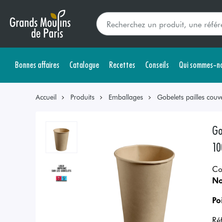
Bonnes affaires
Catalogue
Recettes
Conseils
Qui sommes-no
Accueil
Produits
Emballages
Gobelets pailles couve
Go
10
Co
No
Po
Ré