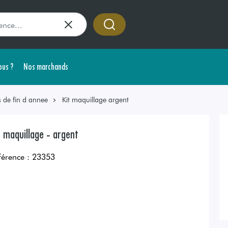
us ?
Nos marchands
s de fin d annee
Kit maquillage argent
t maquillage - argent
férence :
23353