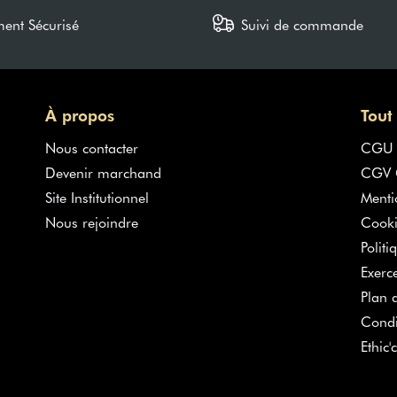
ment Sécurisé
Suivi de commande
À propos
Tout
Nous contacter
CGU
Devenir marchand
CGV G
Site Institutionnel
Menti
Nous rejoindre
Cooki
Politi
Exerc
Plan d
Condi
Ethic'c