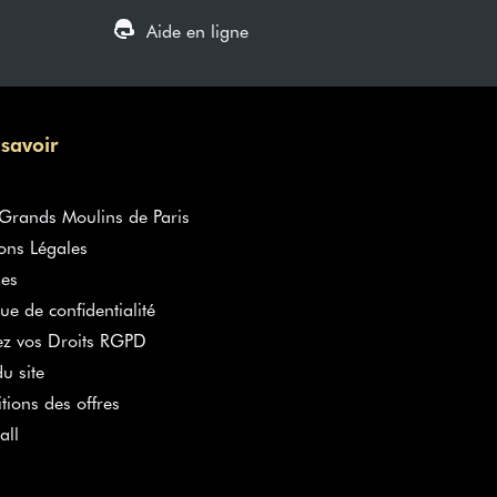
Aide en ligne
 savoir
rands Moulins de Paris
ons Légales
es
que de confidentialité
ez vos Droits RGPD
u site
tions des offres
all