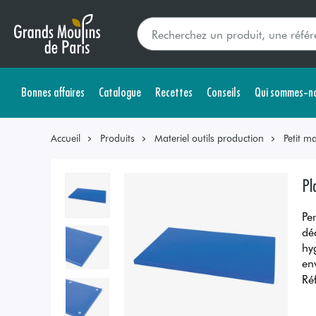
Bonnes affaires
Catalogue
Recettes
Conseils
Qui sommes-no
Accueil
Produits
Materiel outils production
Petit ma
Pl
Pe
dé
hy
en
Ré