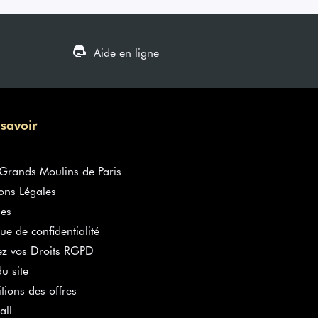
Aide en ligne
 savoir
rands Moulins de Paris
ons Légales
es
que de confidentialité
ez vos Droits RGPD
u site
tions des offres
all