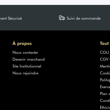
ment Sécurisé
Suivi de commande
À propos
Tout
Nous contacter
CGU
Devenir marchand
CGV G
Site Institutionnel
Menti
Nous rejoindre
Cooki
Politi
Exerc
Plan d
Condi
Ethic'c