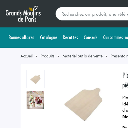
Bonnes affaires
Catalogue
Recettes
Conseils
Qui sommes-no
Accueil
Produits
Materiel outils de vente
Presentoir
Pl
pi
Pl
Id
ch
No
Po