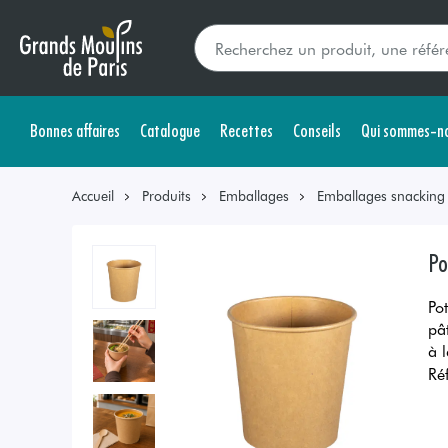
Bonnes affaires
Catalogue
Recettes
Conseils
Qui sommes-no
Accueil
Produits
Emballages
Emballages snacking s
Po
Po
pâ
à 
Ré