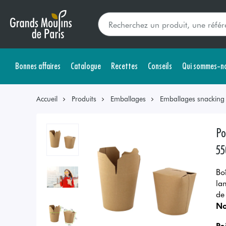
Bonnes affaires
Catalogue
Recettes
Conseils
Qui sommes-no
Accueil
Produits
Emballages
Emballages snacking s
Po
55
Bo
la
de
No
Po