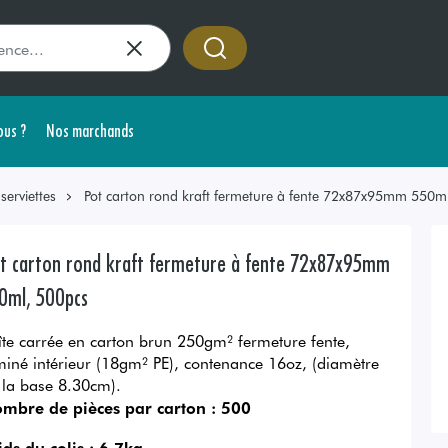
us ?
Nos marchands
erviettes
Pot carton rond kraft fermeture à fente 72x87x95mm 550m
t carton rond kraft fermeture à fente 72x87x95mm
0ml, 500pcs
îte carrée en carton brun 250gm² fermeture fente,
miné intérieur (18gm² PE), contenance 16oz, (diamètre
 la base 8.30cm).
mbre de pièces par carton :
500
ids du colis :
6,7kg