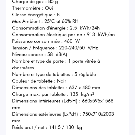
Charge de gaz : 85 g

Thermomètre : Oui

Classe énergétique : B

Max Ambient : 25°C at 60% RH

Consommation d'énergie : 2.5  kWh/24h

Consommation électrique par an : 913  kWh/an

Puissance consommée : 460  W

Tension / Fréquence : 220-240/50  V/Hz

Niveau sonore : 58  dB(A)

Nombre et type de porte : 1 porte vitrée à 
charnières

Nombre et type de tablettes : 5 réglable

Couleur de tablette : Noir

Dimensions des tablettes : 637 x 480 mm

Charge max. par tablette : 135  kg/m²

Dimensions intérieures (LxPxH) : 660x595x1568  
mm

Dimensions extérieures (LxPxH) : 750x710x2003  
mm

Poids brut / net : 141.5 / 130  kg