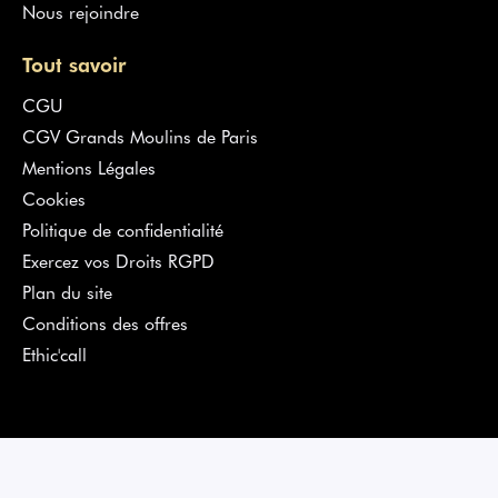
Nous rejoindre
Tout savoir
CGU
CGV Grands Moulins de Paris
Mentions Légales
Cookies
Politique de confidentialité
Exercez vos Droits RGPD
Plan du site
Conditions des offres
Ethic'call