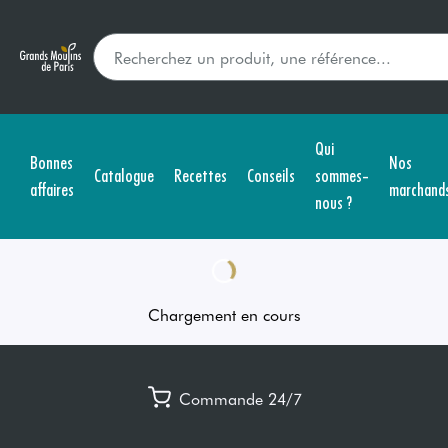
Qui
Bonnes
Nos
Catalogue
Recettes
Conseils
sommes-
affaires
marchand
nous ?
Chargement en cours
Commande 24/7