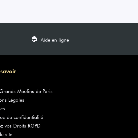
Aide en ligne
 savoir
rands Moulins de Paris
ons Légales
es
que de confidentialité
ez vos Droits RGPD
u site