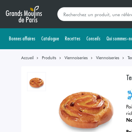
Bonnes affaires
Catalogue
Recettes
Conseils
Qui sommes-no
Accueil
Produits
Viennoiseries
Viennoiseries
Te
Te
Pa
ri
No
Po