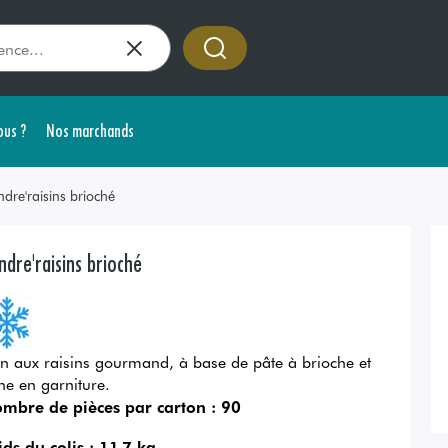
us ?
Nos marchands
ndre'raisins brioché
ndre'raisins brioché
in aux raisins gourmand, à base de pâte à brioche et
che en garniture.
mbre de pièces par carton :
90
ids du colis :
11.7 kg