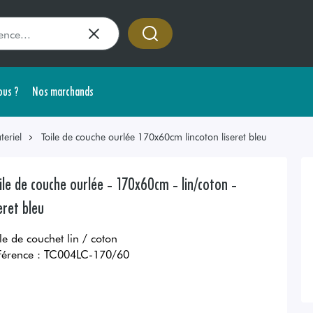
us ?
Nos marchands
teriel
Toile de couche ourlée 170x60cm lincoton liseret bleu
ile de couche ourlée - 170x60cm - lin/coton -
seret bleu
ile de couchet lin / coton
férence :
TC004LC-170/60