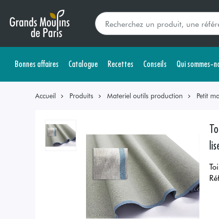
Bonnes affaires
Catalogue
Recettes
Conseils
Qui sommes-no
Accueil
Produits
Materiel outils production
Petit ma
To
li
To
Ré