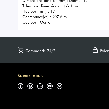
Dimensions fond ext(mm): Diam. 112

Tolérance dimensions : +/- 1mm

Hauteur (mm) : 19

Contenance(cc) : 207,5 m
Couleur :
Marron
Commande 24/7
Paie
Suivez-nous