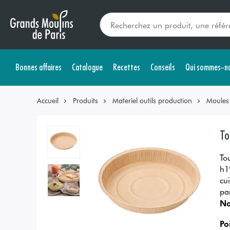
Bonnes affaires
Catalogue
Recettes
Conseils
Qui sommes-no
Accueil
Produits
Materiel outils production
Moules
To
To
h1
cu
pa
No
Po