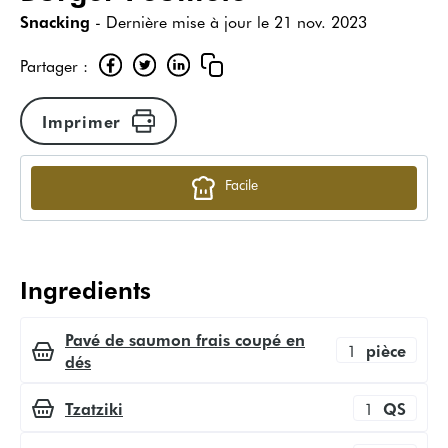
Snacking
- Dernière mise à jour le
21 nov. 2023
Partager :
Imprimer
Facile
Ingredients
Pavé de saumon frais coupé en
1
pièce
dés
Tzatziki
1
QS