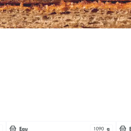
e
Eau
1090
g