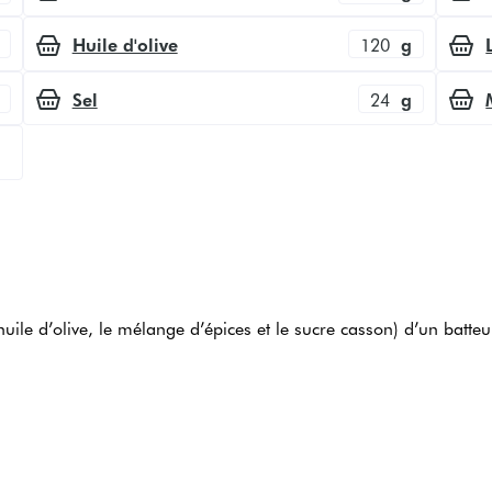
Huile d'olive
120
g
Sel
24
g
huile d’olive, le mélange d’épices et le sucre casson) d’un batteu