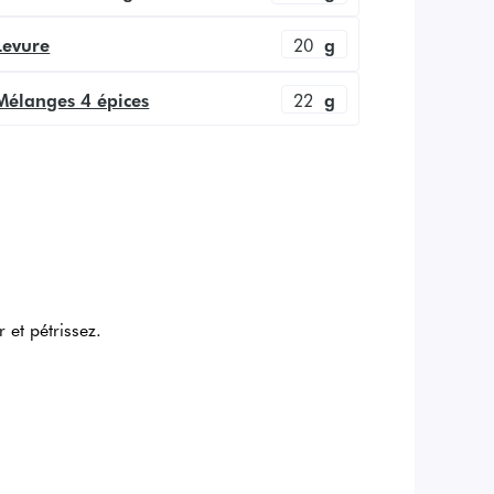
Levure
20
g
Mélanges 4 épices
22
g
r et pétrissez.