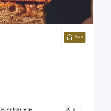
Facile
Eau de bassinage
120
g