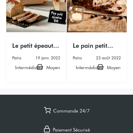
Le petit épeautre
Le pain petit
bio
épeautre,
Pains
19 janv. 2022
Pains
23 août 2022
myrtilles,
Intermédiaire
Moyen
Intermédiaire
Moyen
cannelle et
graines de
courges
Commande 24/7
Paiement Sécurisé