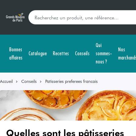
Qui
Bonnes
Nos
Catalogue
Recettes
Conseils
sommes-
affaires
marchand
nous ?
Accueil
Conseils
Patisseries preferees francais
Quelles sont les pâtisseries