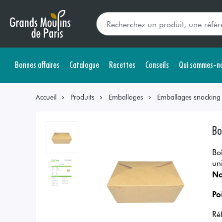
Bonnes affaires
Catalogue
Recettes
Conseils
Qui sommes-no
Accueil
Produits
Emballages
Emballages snacking s
Bo
Bo
uni
No
Po
Ré