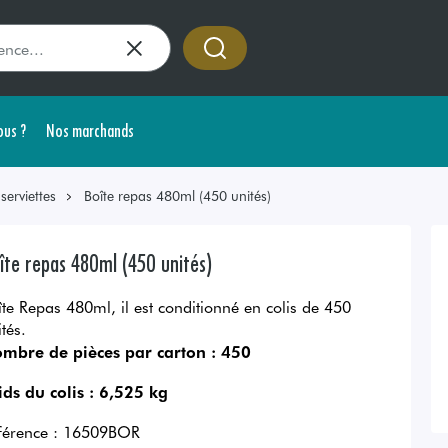
us ?
Nos marchands
erviettes
Boîte repas 480ml (450 unités)
îte repas 480ml (450 unités)
îte Repas 480ml, il est conditionné en colis de 450
tés.
mbre de pièces par carton :
450
ids du colis :
6,525 kg
férence :
16509BOR