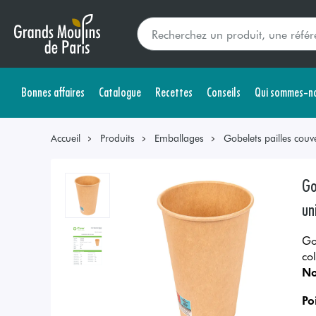
Bonnes affaires
Catalogue
Recettes
Conseils
Qui sommes-no
Accueil
Produits
Emballages
Gobelets pailles couve
Go
un
Go
co
No
Po