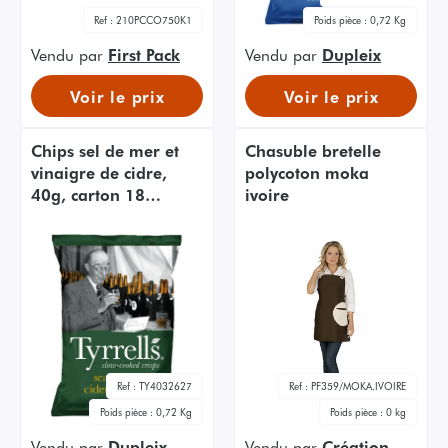
Ref :
210PCCO750K1
Poids pièce :
0,72 Kg
Vendu par
First Pack
Vendu par
Dupleix
Voir le prix
Voir le prix
Chips sel de mer et
Chasuble bretelle
vinaigre de cidre,
polycoton moka
40g, carton 18
ivoire
paquets
Ref :
TY4032627
Ref :
PF359/MOKA.IVOIRE
Poids pièce :
0,72 Kg
Poids pièce :
0 kg
Vendu par
Dupleix
Vendu par
Création