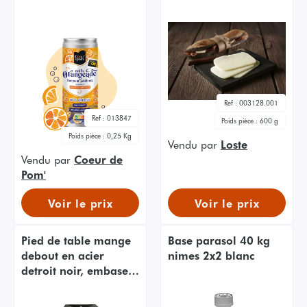
aluminium 25cl
Ref :
003128.001
Ref :
013847
Poids pièce :
600 g
Poids pièce :
0,25 Kg
Vendu par
Loste
Vendu par
Coeur de
Pom'
Voir le prix
Voir le prix
Pied de table mange
Base parasol 40 kg
debout en acier
nimes 2x2 blanc
detroit noir, embase 4
branches