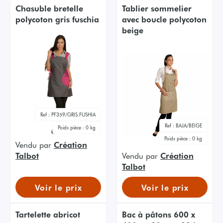
Chasuble bretelle
Tablier sommelier
polycoton gris fuschia
avec boucle polycoton
beige
Ref :
PF359/GRIS.FUSHIA
Ref :
BAJA/BEIGE
Poids pièce :
0 kg
Poids pièce :
0 kg
Vendu par
Création
Talbot
Vendu par
Création
Talbot
Voir le prix
Voir le prix
Tartelette abricot
Bac à pâtons 600 x