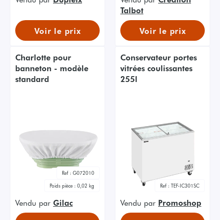
Talbot
Voir le prix
Voir le prix
Charlotte pour
Conservateur portes
banneton - modèle
vitrées coulissantes
standard
255l
Ref :
G072010
Poids pièce :
0,02 kg
Ref :
TEF-IC301SC
Vendu par
Gilac
Vendu par
Promoshop