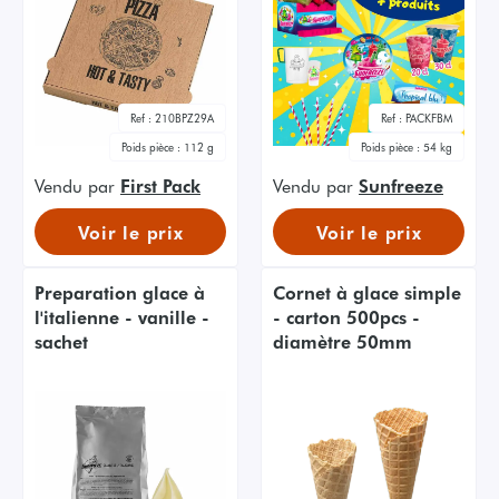
Ref :
210BPZ29A
Ref :
PACKFBM
Poids pièce :
112 g
Poids pièce :
54 kg
Vendu par
First Pack
Vendu par
Sunfreeze
Voir le prix
Voir le prix
Preparation glace à
Cornet à glace simple
l'italienne - vanille -
- carton 500pcs -
sachet
diamètre 50mm