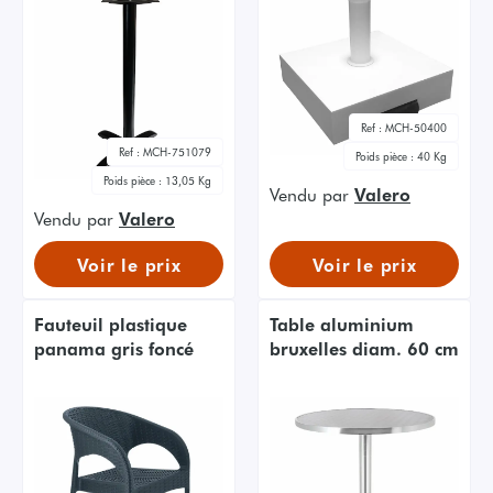
Ref :
MCH-50400
Ref :
MCH-751079
Poids pièce :
40 Kg
Poids pièce :
13,05 Kg
Vendu par
Valero
Vendu par
Valero
Voir le prix
Voir le prix
Fauteuil plastique
Table aluminium
panama gris foncé
bruxelles diam. 60 cm