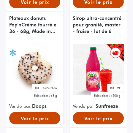
Voir le prix
Voir le prix
Plateaux donuts
Sirop ultra-concentré
Pop'nCrème fourré x
pour granité, master
36 - 68g, Made in
- fraise - lot de 6
France + 36 sachets
kraft inclus
Ref :
DOPOPX36
Ref :
MF
Poids pièce :
68 g
Poids pièce :
1200 g
Vendu par
Doops
Vendu par
Sunfreeze
Voir le prix
Voir le prix