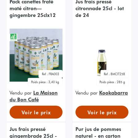
Pack canettes fraté
Jus frais pressé
maté citron—
citronnade 25cl - lot
gingembre 25clx12
de 24
Ref :
FRA003
Ref :
BMCIT25B
Poids pièce :
3,40 kg
Poids pièce :
285 g
Vendu par
La Maison
Vendu par
Kookabarra
du Bon Café
Voir le prix
Voir le prix
Jus frais pressé
Pur jus de pommes
gingembrade 25cl -
naturel - en carton