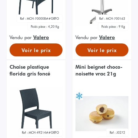
Ref :
MCH-700008##GRFO
Ref :
MCH-700163
Poids pièce :
4,20 Kg
Poids pièce :
9 Kg
Vendu par
Valero
Vendu par
Valero
Voir le prix
Voir le prix
Chaise plastique
Mini beignet choco-
florida gris foncé
noisette vrac 21g
Ref :
MCH-49214##GRFO
Ref :
J0272