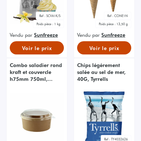
Ref :
SCVA1K/S
Ref :
CONE1N
Poids pièce :
1 kg
Poids pièce :
13,50 g
Vendu par
Sunfreeze
Vendu par
Sunfreeze
Voir le prix
Voir le prix
Combo saladier rond
Chips légérement
kraft et couvercle
salée au sel de mer,
h75mm 750ml,
40G, Tyrrells
300pcs
Ref :
TY4032626