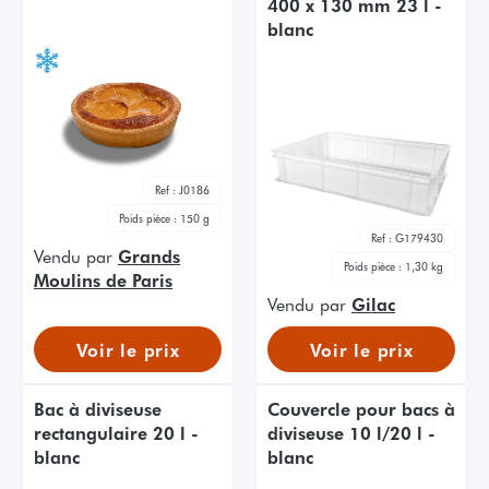
400 x 130 mm 23 l -
blanc
Ref :
J0186
Poids pièce :
150 g
Ref :
G179430
Vendu par
Grands
Poids pièce :
1,30 kg
Moulins de Paris
Vendu par
Gilac
Voir le prix
Voir le prix
Bac à diviseuse
Couvercle pour bacs à
rectangulaire 20 l -
diviseuse 10 l/20 l -
blanc
blanc