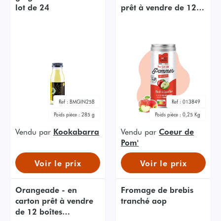
lot de 24
prêt à vendre de 12
boîtes aluminium
25cl
Ref :
BMGIN25B
Ref :
013849
Poids pièce :
285 g
Poids pièce :
0,25 Kg
Vendu par
Kookabarra
Vendu par
Coeur de
Pom'
Voir le prix
Voir le prix
Orangeade - en
Fromage de brebis
carton prêt à vendre
tranché aop
de 12 boîtes