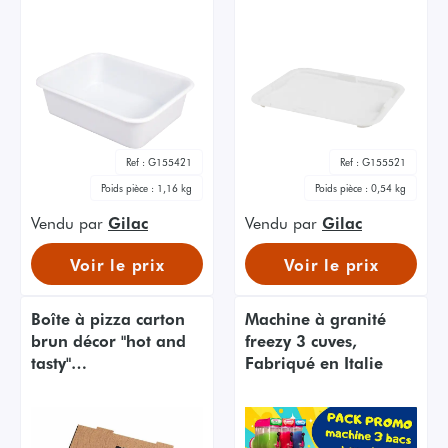
Ref :
G155421
Ref :
G155521
Poids pièce :
1,16 kg
Poids pièce :
0,54 kg
Vendu par
Gilac
Vendu par
Gilac
Voir le prix
Voir le prix
Boîte à pizza carton
Machine à granité
brun décor "hot and
freezy 3 cuves,
tasty"
Fabriqué en Italie
290x290x40mm,
100pcs